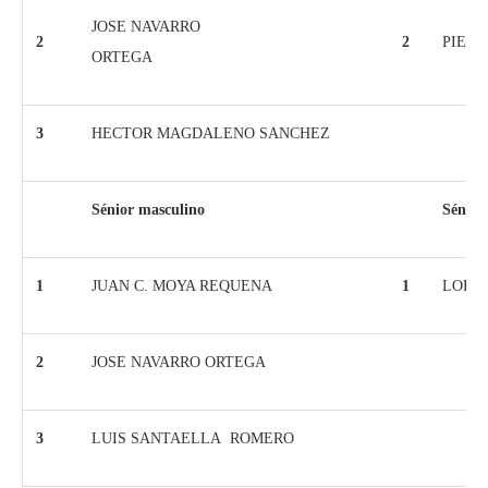
JOSE NAVARRO
2
2
PIED
ORTEGA
3
HECTOR MAGDALENO SANCHEZ
Sénior masculino
Sénior
1
JUAN C. MOYA REQUENA
1
LORE
2
JOSE NAVARRO ORTEGA
3
LUIS SANTAELLA ROMERO