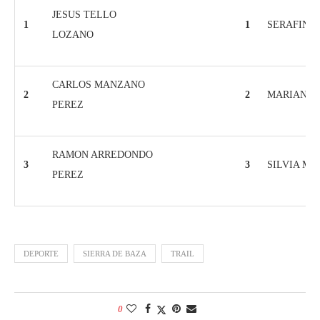
JESUS TELLO
1
1
SERAFINA
LOZANO
CARLOS MANZANO
2
2
MARIANA 
PEREZ
RAMON ARREDONDO
3
3
SILVIA M
PEREZ
DEPORTE
SIERRA DE BAZA
TRAIL
0