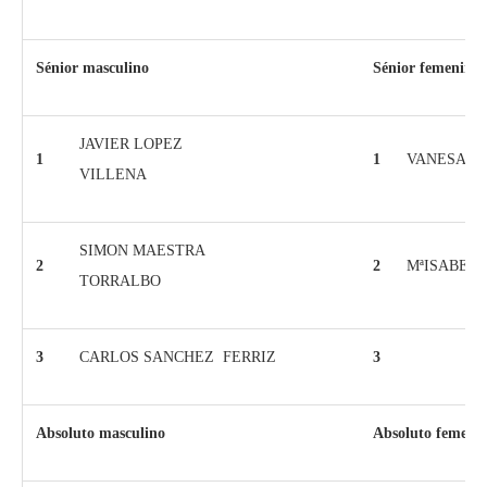
Sénior masculino
Sénior femenino
JAVIER LOPEZ
1
1
VANESA C
VILLENA
SIMON MAESTRA
2
2
MªISABEL
TORRALBO
3
CARLOS SANCHEZ FERRIZ
3
Absoluto masculino
Absoluto femeni